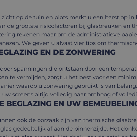
zicht op de tuin en plots merkt u een barst op in h
an de grootste risicofactoren bij glasbreuken en 
ekering rekenen maar om de administratieve pap
enezen. We geven u alvast vier tips om thermisch
BEGLAZING EN DE ZONWERING
door spanningen die ontstaan door een temperat
ken te vermijden, zorgt u het best voor een min
nier waarop u zonwering gebruikt is van belang.
uw screens altijd volledig naar omhoog of volled
E BEGLAZING EN UW BEMEUBELIN
 kunnen ook de oorzaak zijn van thermische glasb
t glas gedeeltelijk af aan de binnenzijde. Het don