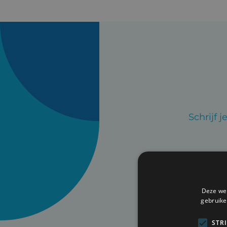
Schrijf 
Deze web
gebruike
STR