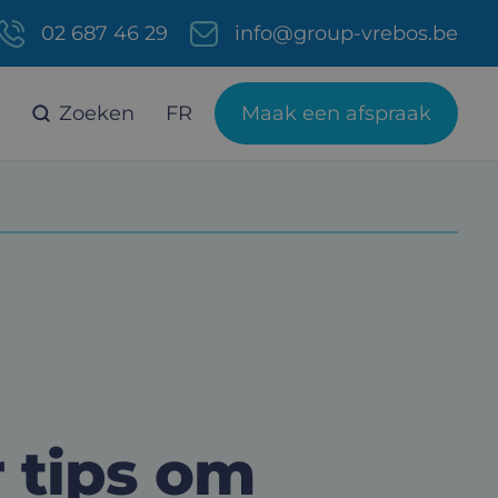
02 687 46 29
info@group-vrebos.be
Zoeken
FR
Maak een afspraak
r tips om