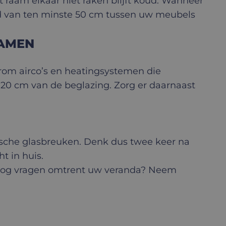
t raam elkaar niet raken blijft koud. Wanneer
nd van ten minste 50 cm tussen uw meubels
RAMEN
rom airco’s en heatingsystemen die
20 cm van de beglazing. Zorg er daarnaast
ische glasbreuken. Denk dus twee keer na
t in huis.
r nog vragen omtrent uw veranda? Neem