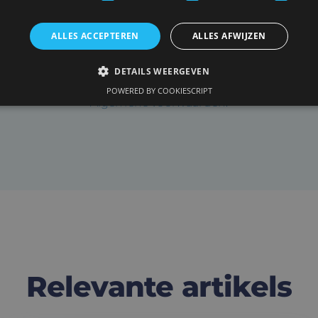
ALLES ACCEPTEREN
ALLES AFWIJZEN
DETAILS WEERGEVEN
p de bovenstaande knop te klikken gaat u akkoord m
POWERED BY COOKIESCRIPT
Algemene voorwaarden.
Relevante artikels