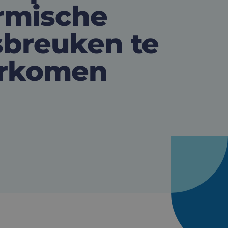
rmische
sbreuken te
rkomen