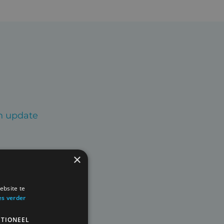
en update
×
ebsite te
es verder
TIONEEL