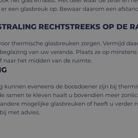
k het glas ernaast. Het deel waar de zetel en he
edt er een glasbreuk op. Bewaar daarom een afsta
STRALING RECHTSTREEKS OP DE 
oor thermische glasbreuken zorgen. Vermijd daa
beglazing van uw veranda. Plaats ze op minstens 
of naar het midden van de ruimte.
NG
ing kunnen eveneens de boosdoener zijn bij therm
de ramen te kleven haalt u bovendien meer zonlich
 andere mogelijke glasbreuken of heeft u verde
bij met advies.