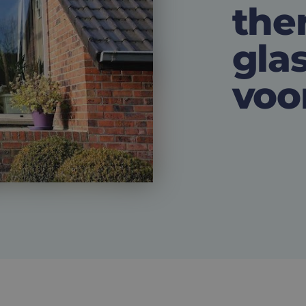
the
gla
voo