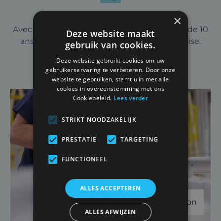
×
Avec Vrebos, vous bénéficiez d'une garantie de 10
Deze website maakt
ans en standard. Il n'y a donc aucune surprise.
gebruik van cookies.
Deze website gebruikt cookies om uw
gebruikerservaring te verbeteren. Door onze
website te gebruiken, stemt u in met alle
cookies in overeenstemming met ons
Cookiebeleid.
Lees verder
STRIKT NOODZAKELIJK
PRESTATIE
TARGETING
FUNCTIONEEL
ALLES ACCEPTEREN
Voir l'introduction
ALLES AFWIJZEN