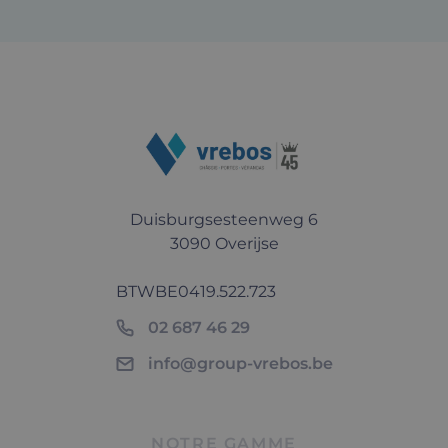
Duisburgsesteenweg 6
3090 Overijse
BTW
BE0419.522.723
02 687 46 29
info@group-vrebos.be
NOTRE GAMME