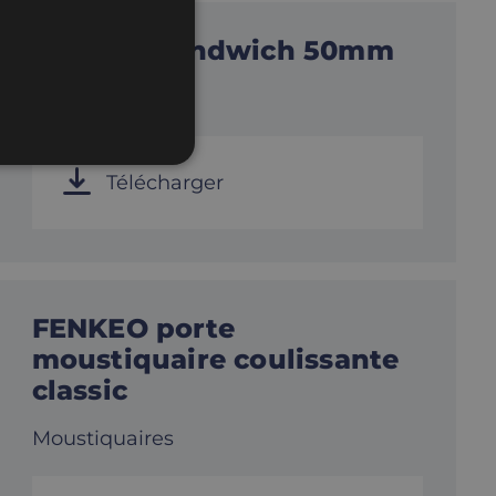
DHK alu sandwich 50mm
Panneaux
Télécharger
FENKEO porte
moustiquaire coulissante
classic
Moustiquaires