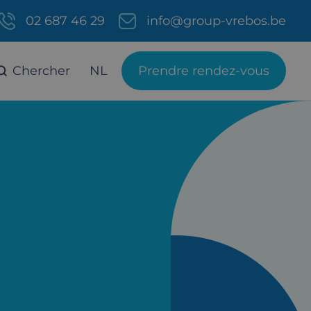
02 687 46 29
info@group-vrebos.be
Chercher
NL
Prendre rendez-vous