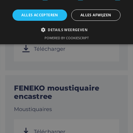
DHK alu sandwich 43mm
ALLES ACCEPTEREN
ALLES AFWIJZEN
Panneaux
DETAILS WEERGEVEN
POWERED BY COOKIESCRIPT
Télécharger
FENEKO moustiquaire
encastree
Moustiquaires
Télécharger