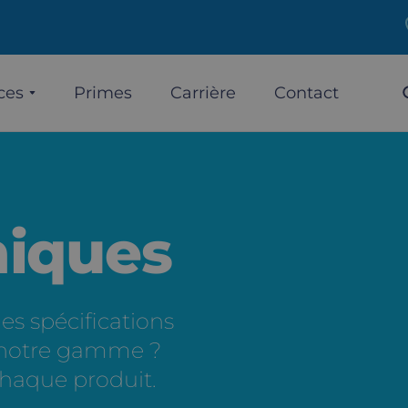
ces
Primes
Carrière
Contact
niques
es spécifications
e notre gamme ?
chaque produit.