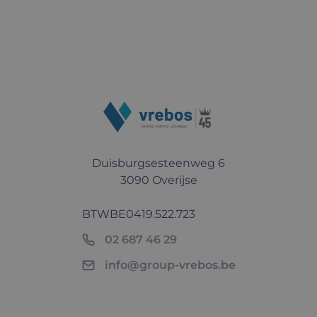
Duisburgsesteenweg 6
3090 Overijse
BTW
BE0419.522.723
02 687 46 29
info@group-vrebos.be