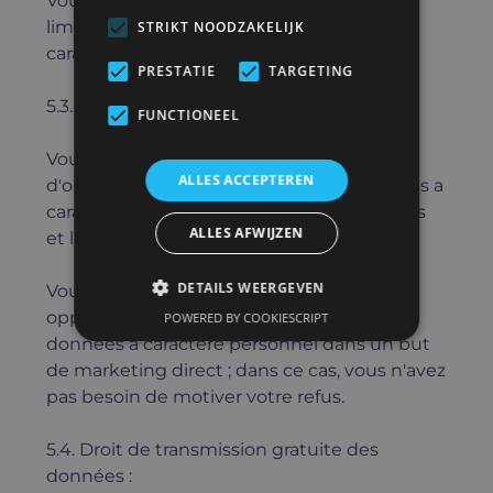
Vous pouvez également demander la
limitation du traitement de vos Données a
STRIKT NOODZAKELIJK
caractere personnel.
PRESTATIE
TARGETING
5.3. Droit d'opposition :
FUNCTIONEEL
Vous bénéficiez également d'un droit
ALLES ACCEPTEREN
d'opposition au traitement de vos Données a
caractere personnel pour des motifs graves
ALLES AFWIJZEN
et légitimes.
DETAILS WEERGEVEN
Vous avez également le droit de vous
opposer atout moment a l'utilisation de
POWERED BY COOKIESCRIPT
données a caractere personnel dans un but
de marketing direct ; dans ce cas, vous n'avez
pas besoin de motiver votre refus.
5.4. Droit de transmission gratuite des
données :