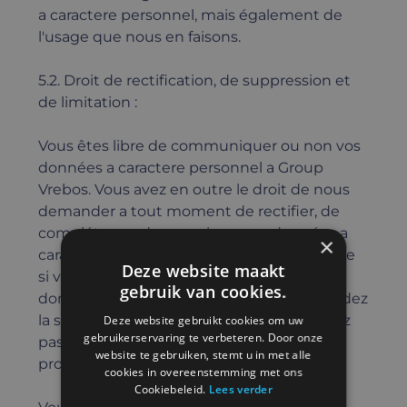
a caractere personnel, mais également de
l'usage que nous en faisons.
5.2. Droit de rectification, de suppression et
de limitation :
Vous êtes libre de communiquer ou non vos
données a caractere personnel a Group
Vrebos. Vous avez en outre le droit de nous
demander a tout moment de rectifier, de
compléter ou de supprimer vos données a
×
caractere personnel. Vous reconnaissez que
Deze website maakt
si vous refusez de communiquer des
gebruik van cookies.
données a caractere personnel ou demandez
la suppression de celles-ci, vous ne pourrez
Deze website gebruikt cookies om uw
gebruikerservaring te verbeteren. Door onze
pas bénéficier de certains services ou
website te gebruiken, stemt u in met alle
produits.
cookies in overeenstemming met ons
Cookiebeleid.
Lees verder