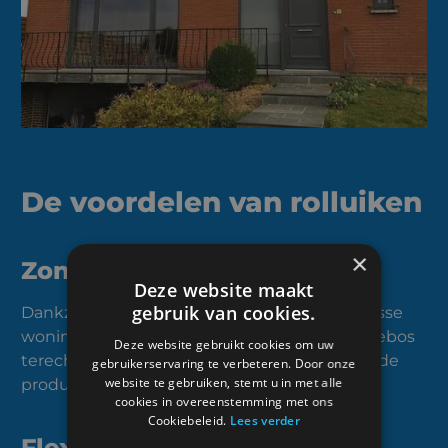
De voordelen van rolluiken
×
Zonwering
Deze website maakt
gebruik van cookies.
Dankzij rolluiken kunt u genieten van een frisse
woning op een hete zomerdag. U kunt bij Vrebos
Deze website gebruikt cookies om uw
terecht voor een heel gamma aan zonwerende
gebruikerservaring te verbeteren. Door onze
website te gebruiken, stemt u in met alle
producten.
cookies in overeenstemming met ons
Cookiebeleid.
Lees verder
Flexibele opbouw