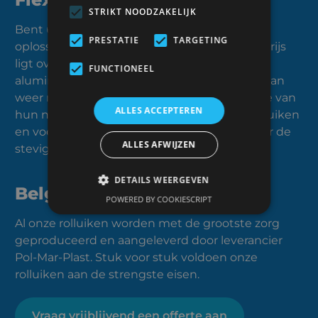
STRIKT NOODZAKELIJK
Bent u op zoek naar een budgetvriendelijke
PRESTATIE
TARGETING
oplossing? Kies dan voor PVC-rolluiken. Die prijs
ligt over het algemeen lager dan rolluiken in
FUNCTIONEEL
aluminium. Aluminium rolluiken lenen zich dan
weer meer voor grotere raampartijen omwille van
ALLES ACCEPTEREN
hun natuurlijke stevigheid. Ook bij combirolluiken
en voorzetrolluiken kiezen we standaard voor de
ALLES AFWIJZEN
stevigheid van aluminium bladen.
DETAILS WEERGEVEN
Belgische topkwaliteit
POWERED BY COOKIESCRIPT
Al onze rolluiken worden met de grootste zorg
geproduceerd en aangeleverd door leverancier
Pol-Mar-Plast. Stuk voor stuk voldoen onze
rolluiken aan de strengste eisen.
Vraag vrijblijvend een offerte aan