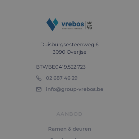
Duisburgsesteenweg 6
3090 Overijse
BTW
BE0419.522.723
02 687 46 29
info@group-vrebos.be
AANBOD
Ramen & deuren