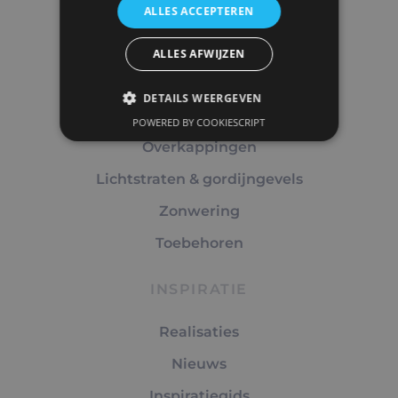
info@group-vrebos.be
ALLES ACCEPTEREN
ALLES AFWIJZEN
AANBOD
DETAILS WEERGEVEN
Ramen & deuren
POWERED BY COOKIESCRIPT
Overkappingen
Lichtstraten & gordijngevels
Zonwering
Toebehoren
INSPIRATIE
Realisaties
Nieuws
Inspiratiegids