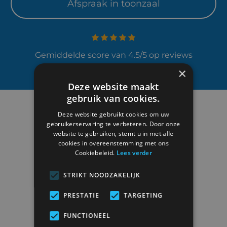
Afspraak in toonzaal
Gemiddelde score van 4.5/5 op reviews
×
Deze website maakt
gebruik van cookies.
Deze website gebruikt cookies om uw
gebruikerservaring te verbeteren. Door onze
website te gebruiken, stemt u in met alle
cookies in overeenstemming met ons
Cookiebeleid.
Lees verder
STRIKT NOODZAKELIJK
Duisburgsesteenweg 6
3090 Overijse
PRESTATIE
TARGETING
BTW
BE0419.522.723
FUNCTIONEEL