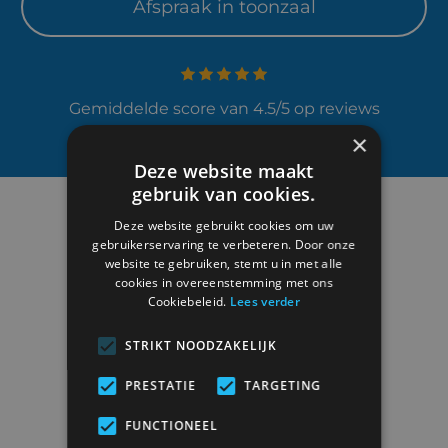
Afspraak in toonzaal
Gemiddelde score van 4.5/5 op reviews
×
Deze website maakt
gebruik van cookies.
Deze website gebruikt cookies om uw
gebruikerservaring te verbeteren. Door onze
website te gebruiken, stemt u in met alle
cookies in overeenstemming met ons
Cookiebeleid.
Lees verder
STRIKT NOODZAKELIJK
Duisburgsesteenweg 6
3090 Overijse
PRESTATIE
TARGETING
BTW
BE0419.522.723
FUNCTIONEEL