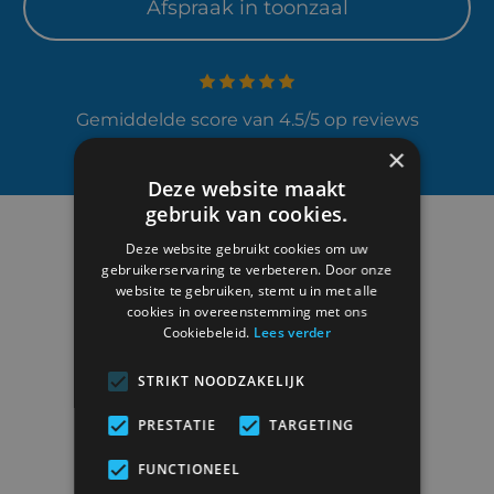
Afspraak in toonzaal
Gemiddelde score van 4.5/5 op reviews
×
Deze website maakt
gebruik van cookies.
Deze website gebruikt cookies om uw
gebruikerservaring te verbeteren. Door onze
website te gebruiken, stemt u in met alle
cookies in overeenstemming met ons
Cookiebeleid.
Lees verder
STRIKT NOODZAKELIJK
Duisburgsesteenweg 6
3090 Overijse
PRESTATIE
TARGETING
BTW
BE0419.522.723
FUNCTIONEEL