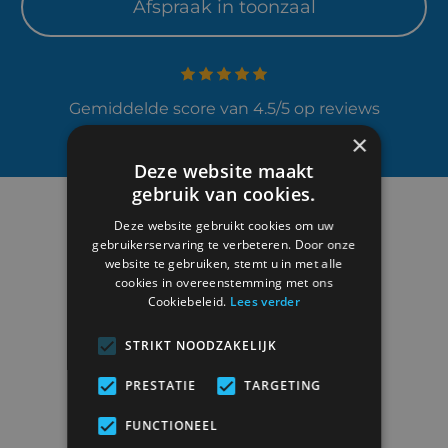
Afspraak in toonzaal
Gemiddelde score van 4.5/5 op reviews
×
Deze website maakt
gebruik van cookies.
Deze website gebruikt cookies om uw
gebruikerservaring te verbeteren. Door onze
website te gebruiken, stemt u in met alle
cookies in overeenstemming met ons
Cookiebeleid.
Lees verder
STRIKT NOODZAKELIJK
Duisburgsesteenweg 6
3090 Overijse
PRESTATIE
TARGETING
BTW
BE0419.522.723
FUNCTIONEEL