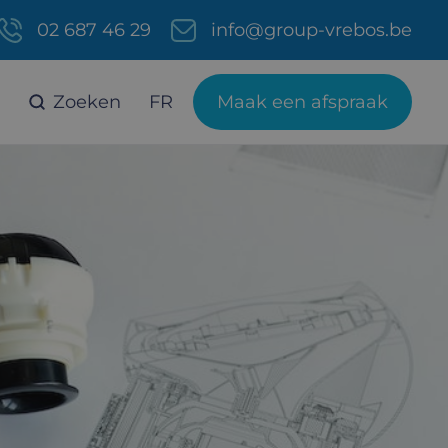
02 687 46 29
info@group-vrebos.be
Zoeken
FR
Maak een afspraak