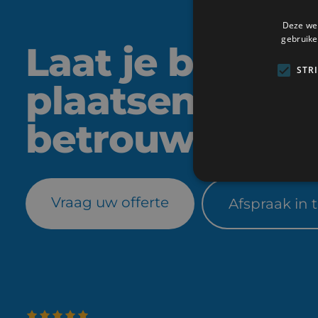
Deze web
gebruike
Laat je buiten
STR
plaatsen door
betrouwbare p
Vraag uw offerte
Afspraak in 