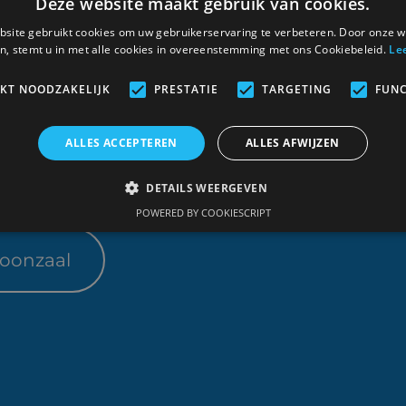
Deze website maakt gebruik van cookies.
site gebruikt cookies om uw gebruikerservaring te verbeteren. Door onze w
n, stemt u in met alle cookies in overeenstemming met ons Cookiebeleid.
Le
schrijnwerk
IKT NOODZAKELIJK
PRESTATIE
TARGETING
FUNC
 een
ALLES ACCEPTEREN
ALLES AFWIJZEN
artner
DETAILS WEERGEVEN
POWERED BY COOKIESCRIPT
toonzaal