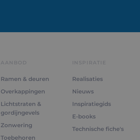
AANBOD
INSPIRATIE
Ramen & deuren
Realisaties
Overkappingen
Nieuws
Lichtstraten &
Inspiratiegids
gordijngevels
E-books
Zonwering
Technische fiche's
Toebehoren