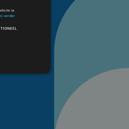
ebsite te
es verder
TIONEEL