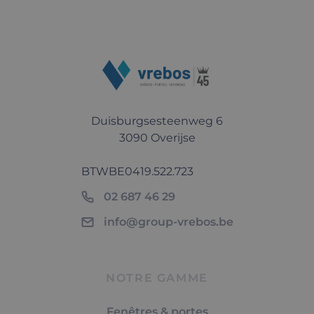
Duisburgsesteenweg 6
3090 Overijse
BTW
BE0419.522.723
02 687 46 29
info@group-vrebos.be
NOTRE GAMME
Fenêtres & portes