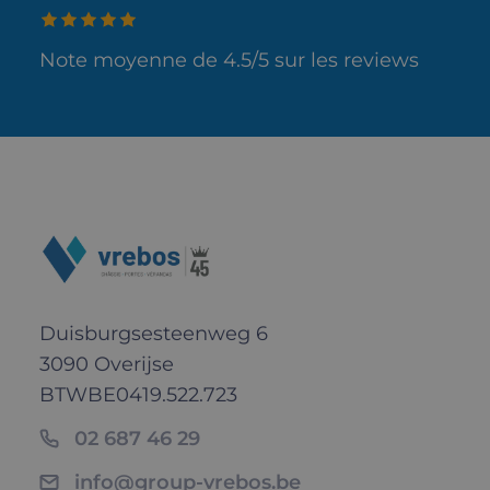
Note moyenne de 4.5/5 sur les reviews
Duisburgsesteenweg 6
3090 Overijse
BTW
BE0419.522.723
02 687 46 29
info@group-vrebos.be