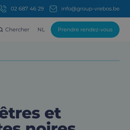
02 687 46 29
info@group-vrebos.be
Chercher
NL
Prendre rendez-vous
êtres et
tes noires