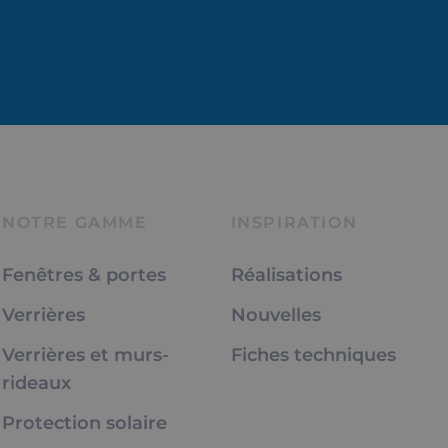
NOTRE GAMME
INSPIRATION
Fenêtres & portes
Réalisations
Verrières
Nouvelles
Verrières et murs-
Fiches techniques
rideaux
Protection solaire