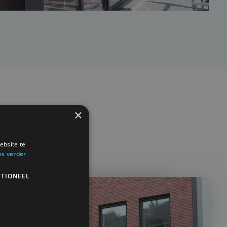
×
ebsite te
es verder
TIONEEL