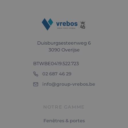
Duisburgsesteenweg 6
3090 Overijse
BTW
BE0419.522.723
02 687 46 29
info@group-vrebos.be
NOTRE GAMME
Fenêtres & portes