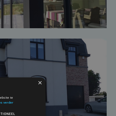
×
ebsite te
es verder
TIONEEL