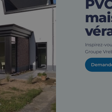
PVC
mai
vér
Inspirez-vou
Groupe Vreb
Demande 