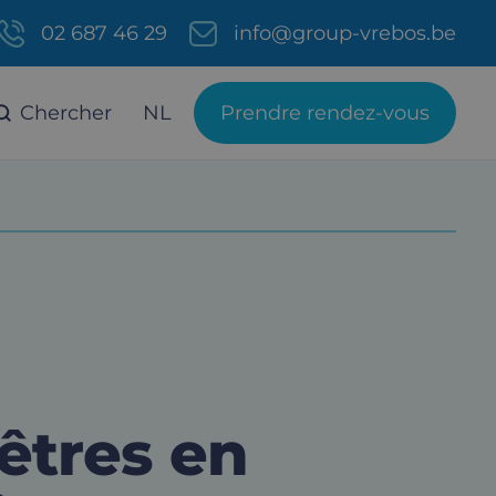
02 687 46 29
info@group-vrebos.be
Chercher
NL
Prendre rendez-vous
êtres en