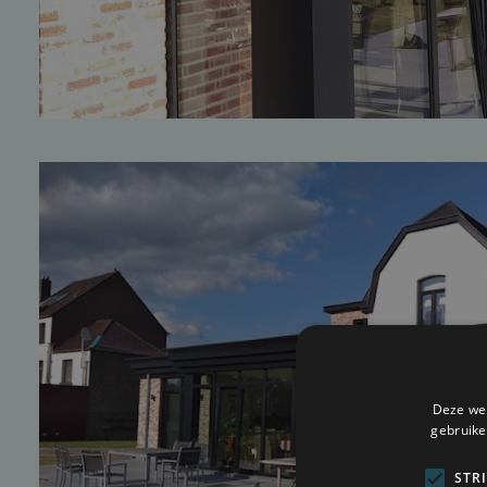
Deze web
gebruike
STR