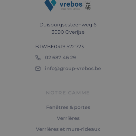
Duisburgsesteenweg 6
3090 Overijse
BTW
BE0419.522.723
02 687 46 29
info@group-vrebos.be
NOTRE GAMME
Fenêtres & portes
Verrières
Verrières et murs-rideaux