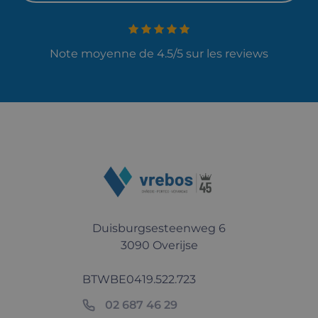
Note moyenne de 4.5/5 sur les reviews
Duisburgsesteenweg 6
3090 Overijse
BTW
BE0419.522.723
02 687 46 29