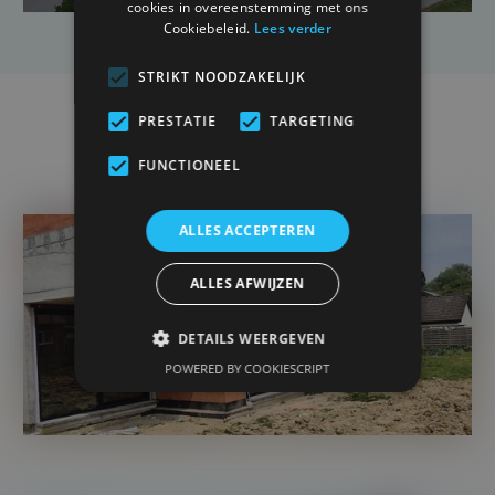
cookies in overeenstemming met ons
Cookiebeleid.
Lees verder
STRIKT NOODZAKELIJK
PRESTATIE
TARGETING
Projets pertinents
FUNCTIONEEL
ALLES ACCEPTEREN
ALLES AFWIJZEN
DETAILS WEERGEVEN
POWERED BY COOKIESCRIPT