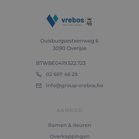
Duisburgsesteenweg 6
3090 Overijse
BTW
BE0419.522.723
02 687 46 29
info@group-vrebos.be
AANBOD
Ramen & deuren
Overkappingen