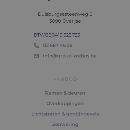
Duisburgsesteenweg 6
3090 Overijse
BTW
BE0419.522.723
02 687 46 29
info@group-vrebos.be
AANBOD
Ramen & deuren
Overkappingen
Lichtstraten & gordijngevels
Zonwering