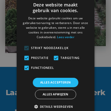
Deze website maakt
gebruik van cookies.
Deze website gebruikt cookies om uw
gebruikerservaring te verbeteren. Door onze
website te gebruiken, stemt u in met alle
cookies in overeenstemming met ons
Cookiebeleid.
Lees verder
STRIKT NOODZAKELIJK
PRESTATIE
TARGETING
FUNCTIONEEL
ALLES ACCEPTEREN
Laat je buitenschrijnwerk
ALLES AFWIJZEN
plaatsen door een
DETAILS WEERGEVEN