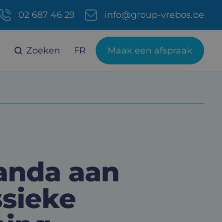
02 687 46 29
info@group-vrebos.be
Zoeken
FR
Maak een afspraak
anda aan
ssieke