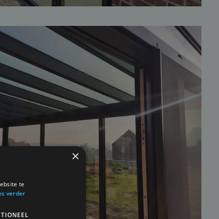
×
ebsite te
es verder
TIONEEL