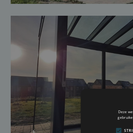
Deze web
gebruike
STR