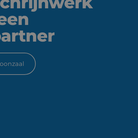
schrijnwerk
 een
artner
toonzaal