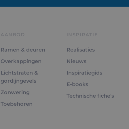
AANBOD
INSPIRATIE
Ramen & deuren
Realisaties
Overkappingen
Nieuws
Lichtstraten &
Inspiratiegids
gordijngevels
E-books
Zonwering
Technische fiche's
Toebehoren