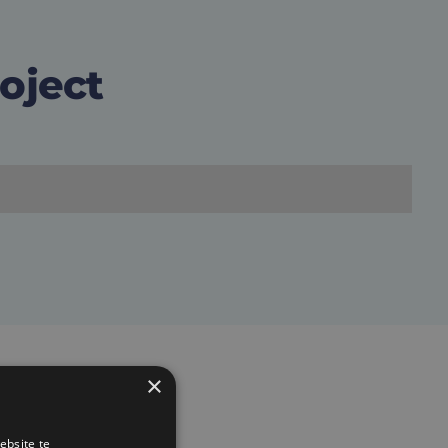
roject
×
ebsite te