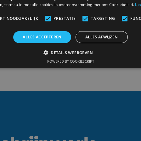
Relevante projecten
n, stemt u in met alle cookies in overeenstemming met ons Cookiebeleid.
Le
IKT NOODZAKELIJK
PRESTATIE
TARGETING
FUNC
ALLES ACCEPTEREN
ALLES AFWIJZEN
Binnenkort verschijnen hier meer realisaties.
DETAILS WEERGEVEN
POWERED BY COOKIESCRIPT