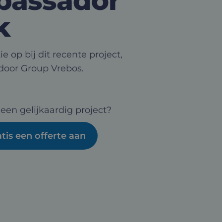
assador
k
ie op bij dit recente project,
door Group Vrebos.
 een gelijkaardig project?
tis een offerte aan