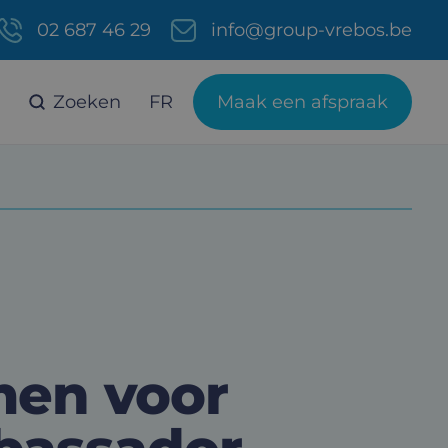
02 687 46 29
info@group-vrebos.be
Zoeken
FR
Maak een afspraak
en voor