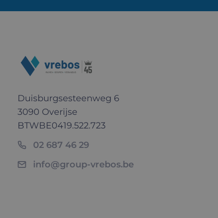
Duisburgsesteenweg 6
3090 Overijse
BTW
BE0419.522.723
02 687 46 29
info@group-vrebos.be