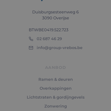
Duisburgsesteenweg 6
3090 Overijse
BTW
BE0419.522.723
02 687 46 29
info@group-vrebos.be
AANBOD
Ramen & deuren
Overkappingen
Lichtstraten & gordijngevels
Zonwering