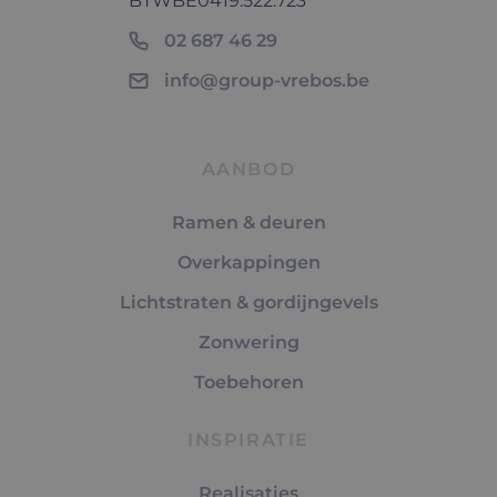
BTW
BE0419.522.723
02 687 46 29
info@group-vrebos.be
AANBOD
Ramen & deuren
Overkappingen
Lichtstraten & gordijngevels
Zonwering
Toebehoren
INSPIRATIE
Realisaties