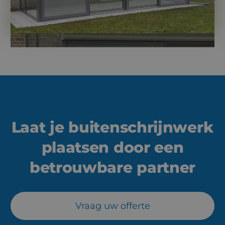
Laat je buitenschrijnwerk
plaatsen door een
betrouwbare partner
Vraag uw offerte