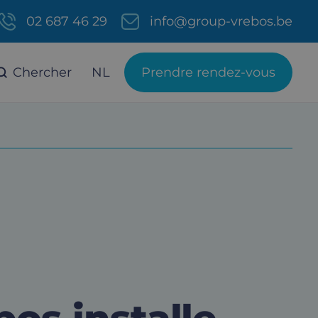
02 687 46 29
info@group-vrebos.be
Chercher
NL
Prendre rendez-vous