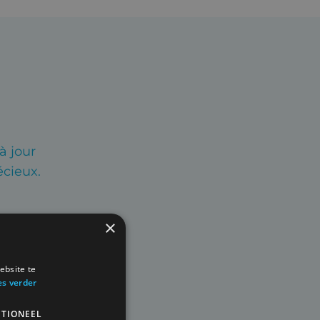
à jour
écieux.
×
ebsite te
es verder
TIONEEL