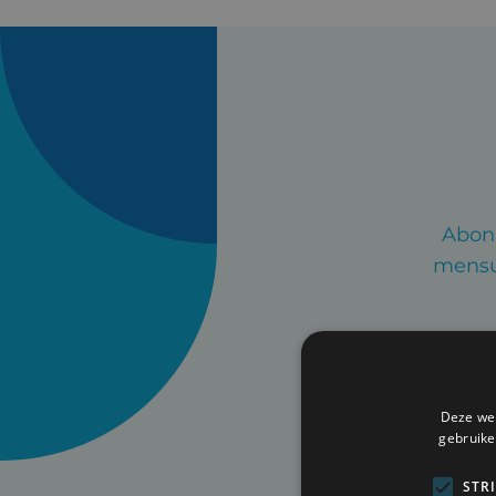
Abonn
mensue
Deze web
gebruike
STR