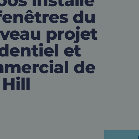
bos installe
 fenêtres du
veau projet
dentiel et
mercial de
Hill