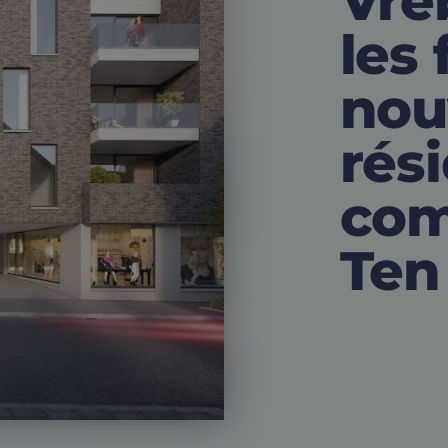
Vre
les
nou
rési
com
Ten 