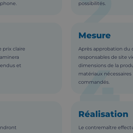
2
éphone.
possibilités.
Mesure
prix claire
Après approbation du d
examinera
responsables de site v
4
tendus et
dimensions de la produ
matériaux nécessaires
commandés.
Réalisation
endront
Le contremaître effect