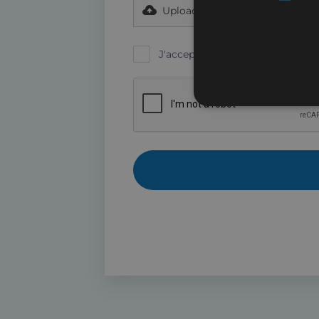
Max file size
Upload File
J'accepte
les termes et conditio