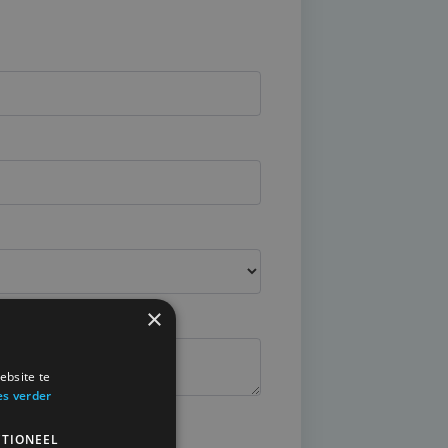
×
ebsite te
es verder
TIONEEL