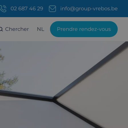
02 687 46 29
info@group-vrebos.be
Chercher
NL
Prendre rendez-vous