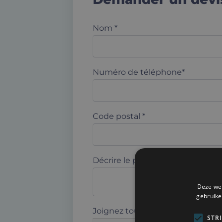
Nom *
Numéro de téléphone*
Code postal *
Décrire le projet *
Deze web
gebruike
Joignez tout fichier pour plus de
STR