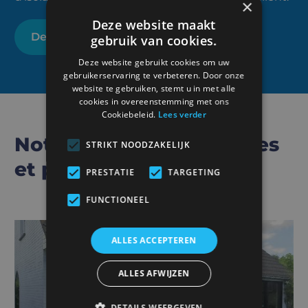
×
Deze website maakt
Demandez un devis sans obligation
gebruik van cookies.
Deze website gebruikt cookies om uw
gebruikerservaring te verbeteren. Door onze
website te gebruiken, stemt u in met alle
cookies in overeenstemming met ons
Cookiebeleid.
Lees verder
Notre gamme de fenêtres
STRIKT NOODZAKELIJK
et portes en aluminium
PRESTATIE
TARGETING
FUNCTIONEEL
ALLES ACCEPTEREN
ALLES AFWIJZEN
DETAILS WEERGEVEN