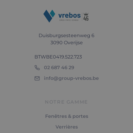
Duisburgsesteenweg 6
3090 Overijse
BTW
BE0419.522.723
02 687 46 29
info@group-vrebos.be
NOTRE GAMME
Fenêtres & portes
Verrières