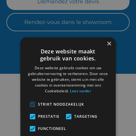
Demandez votre devis
Rendez-vous dans le showroom
×
Deze website maakt
Note moyenne de 4.5/5 sur les reviews
gebruik van cookies.
Deze website gebruikt cookies om uw
gebruikerservaring te verbeteren. Door onze
website te gebruiken, stemt u in met alle
cookies in overeenstemming met ons
Cookiebeleid.
Lees verder
STRIKT NOODZAKELIJK
PRESTATIE
TARGETING
Duisburgsesteenweg 6
FUNCTIONEEL
3090 Overijse