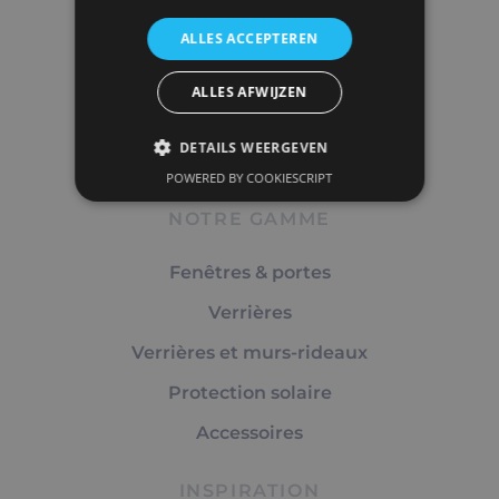
ALLES ACCEPTEREN
BTW
BE0419.522.723
02 687 46 29
ALLES AFWIJZEN
info@group-vrebos.be
DETAILS WEERGEVEN
POWERED BY COOKIESCRIPT
NOTRE GAMME
Fenêtres & portes
Verrières
Verrières et murs-rideaux
Protection solaire
Accessoires
INSPIRATION